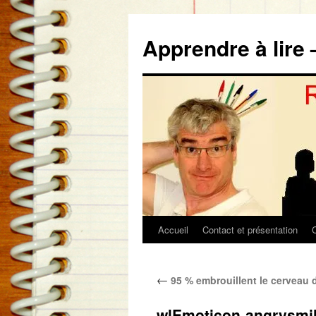
Aller
au
Apprendre à lire 
contenu
Accueil
Contact et présentation
←
95 % embrouillent le cerveau 
wlEmoticon-angrysmi