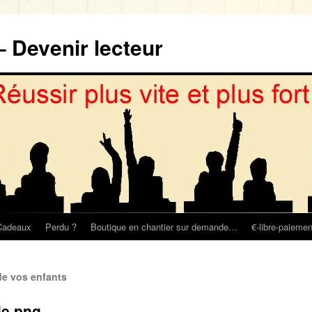
– Devenir lecteur
Cadeaux
Perdu ?
Boutique en chantier sur demande…
€-libre-paiemen
de vos enfants
le.png