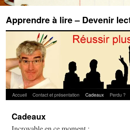
Aller
au
Apprendre à lire – Devenir lec
contenu
Accueil
Contact et présentation
Cadeaux
Perdu ?
Cadeaux
Incroyable en ce moment :