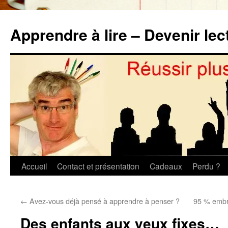
Aller
au
Apprendre à lire – Devenir lec
contenu
Accueil
Contact et présentation
Cadeaux
Perdu ?
←
Avez-vous déjà pensé à apprendre à penser ?
95 % embro
Des enfants aux yeux fixes…