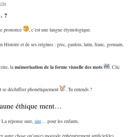
RON
… ?
 se prononce
, c’est une langue étymologique.
Histoire et de ses origines : grec, gaulois, latin, franc, germain,
mémorisation de la forme visuelle des mots
rire, la
. Clic
nt se déchiffrer phonétiquement
. Tu entends ?
aune éthique ment…
 La réponse sure,
sire
… pour les enfants,
ver autre chose qu’un(e) mo(n)de éphémèrement artificiel(le).