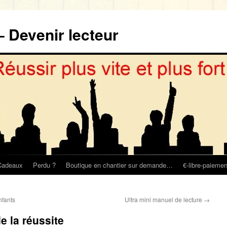
– Devenir lecteur
Cadeaux
Perdu ?
Boutique en chantier sur demande…
€-libre-paiemen
nfants
Ultra mini manuel de lecture
→
e la réussite