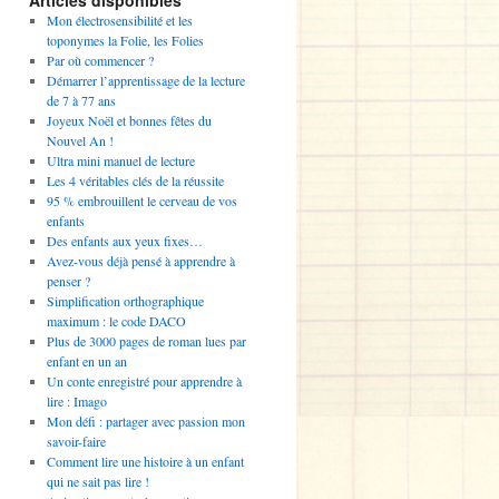
Articles disponibles
Mon électrosensibilité et les
toponymes la Folie, les Folies
Par où commencer ?
Démarrer l’apprentissage de la lecture
de 7 à 77 ans
Joyeux Noël et bonnes fêtes du
Nouvel An !
Ultra mini manuel de lecture
Les 4 véritables clés de la réussite
95 % embrouillent le cerveau de vos
enfants
Des enfants aux yeux fixes…
Avez-vous déjà pensé à apprendre à
penser ?
Simplification orthographique
maximum : le code DACO
Plus de 3000 pages de roman lues par
enfant en un an
Un conte enregistré pour apprendre à
lire : Imago
Mon défi : partager avec passion mon
savoir-faire
Comment lire une histoire à un enfant
qui ne sait pas lire !