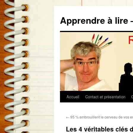
Aller
au
Apprendre à lire 
contenu
Accueil
Contact et présentation
←
95 % embrouillent le cerveau de vos e
Les 4 véritables clés d