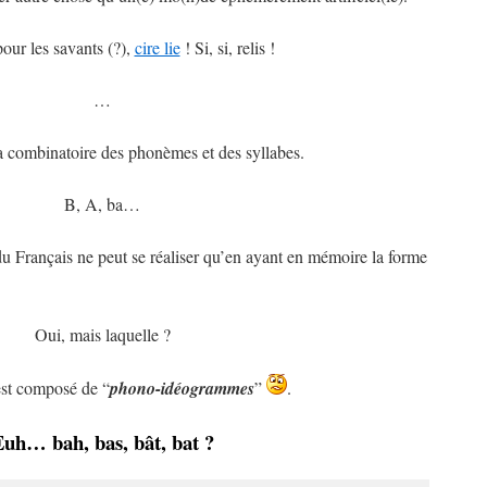
our les savants (?),
cire lie
! Si, si, relis !
…
 la combinatoire des phonèmes et des syllabes.
B, A, ba…
du Français ne peut se réaliser qu’en ayant en mémoire la forme
Oui, mais laquelle ?
est composé de “
phono-idéogrammes
”
.
uh… bah, bas, bât, bat ?