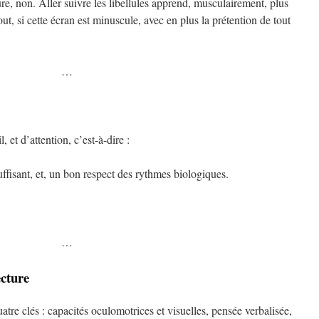
e, non. Aller suivre les libellules apprend, musculairement, plus
out, si cette écran est minuscule, avec en plus la prétention de tout
…
, et d’attention, c’est-à-dire :
ffisant, et, un bon respect des rythmes biologiques.
…
ecture
tre clés : capacités oculomotrices et visuelles, pensée verbalisée,