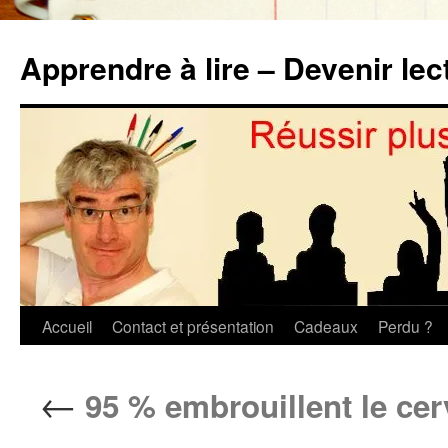
Aller
au
Apprendre à lire – Devenir lec
contenu
Accueil
Contact et présentation
Cadeaux
Perdu ?
←
95 % embrouillent le cer