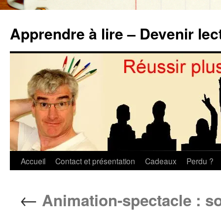
Aller
au
Apprendre à lire – Devenir lec
contenu
Accueil
Contact et présentation
Cadeaux
Perdu ?
←
Animation-spectacle : so