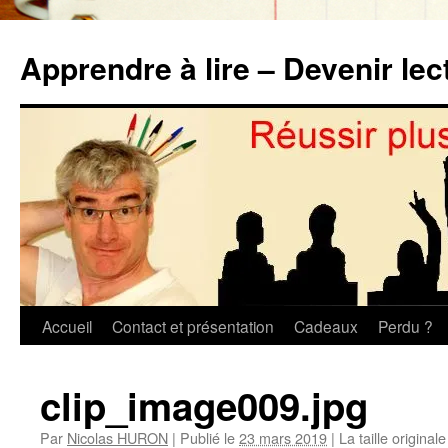
Aller
au
Apprendre à lire – Devenir lec
contenu
Accueil
Contact et présentation
Cadeaux
Perdu ?
clip_image009.jpg
Par
Nicolas HURON
|
Publié le
23 mars 2019
|
La taille original