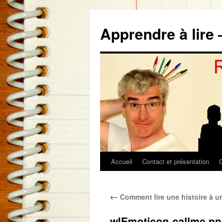
Aller
au
Apprendre à lire 
contenu
Accueil
Contact et présentation
←
Comment lire une histoire à un 
wlEmoticon-callme.p