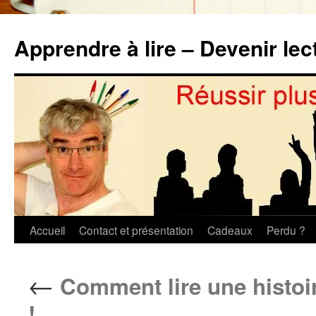
Aller
au
Apprendre à lire – Devenir lec
contenu
Accueil
Contact et présentation
Cadeaux
Perdu ?
←
Comment lire une histoire
!