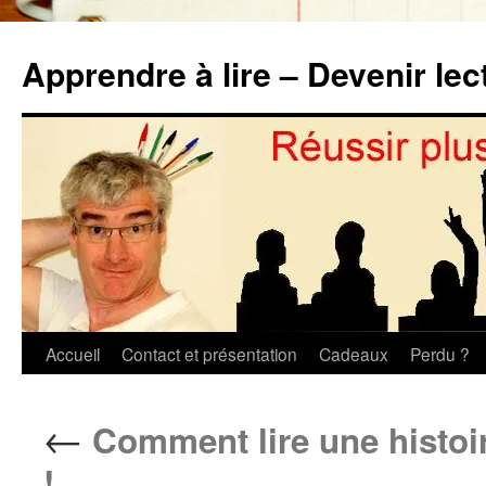
Aller
au
Apprendre à lire – Devenir lec
contenu
Accueil
Contact et présentation
Cadeaux
Perdu ?
←
Comment lire une histoire
!