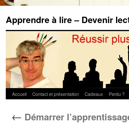
Aller
au
Apprendre à lire – Devenir lec
contenu
Accueil
Contact et présentation
Cadeaux
Perdu ?
←
Démarrer l’apprentissage