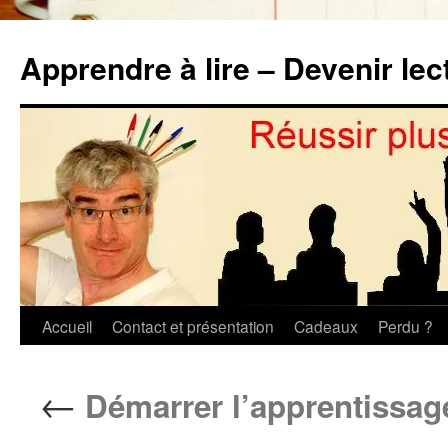
Aller
au
Apprendre à lire – Devenir lec
contenu
Accueil
Contact et présentation
Cadeaux
Perdu ?
←
Démarrer l’apprentissage