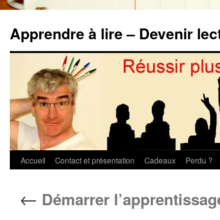
Aller
au
Apprendre à lire – Devenir lec
contenu
Accueil
Contact et présentation
Cadeaux
Perdu ?
←
Démarrer l’apprentissage