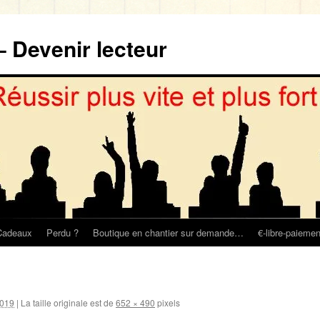
– Devenir lecteur
Cadeaux
Perdu ?
Boutique en chantier sur demande…
€-libre-paiemen
2019
|
La taille originale est de
652 × 490
pixels