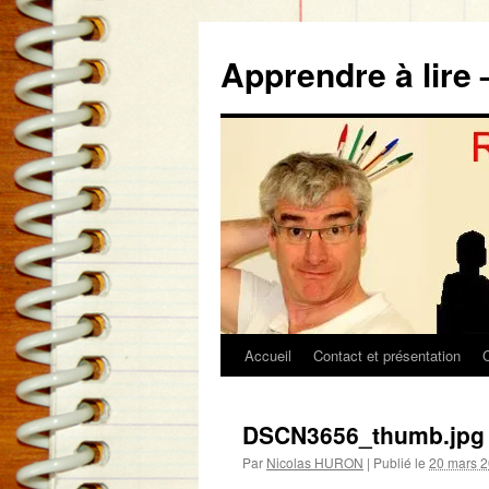
Aller
au
Apprendre à lire 
contenu
Accueil
Contact et présentation
DSCN3656_thumb.jpg
Par
Nicolas HURON
|
Publié le
20 mars 