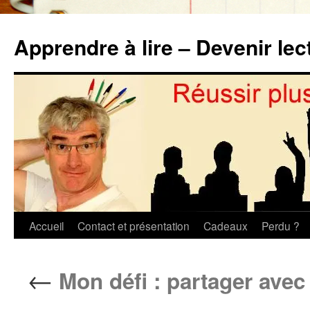
Aller
au
Apprendre à lire – Devenir lec
contenu
Accueil
Contact et présentation
Cadeaux
Perdu ?
←
Mon défi : partager avec