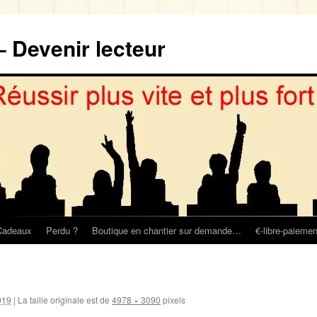
– Devenir lecteur
Cadeaux
Perdu ?
Boutique en chantier sur demande…
€-libre-paiemen
019
|
La taille originale est de
4978 × 3090
pixels