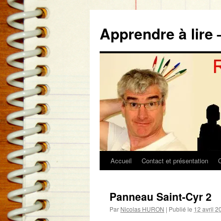
Aller
au
Apprendre à lire 
contenu
Accueil
Contact et présentation
Panneau Saint-Cyr 2
Par
Nicolas HURON
|
Publié le
12 avril 2