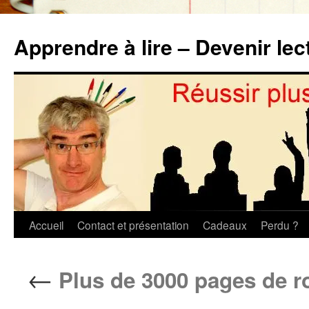
Aller
au
Apprendre à lire – Devenir lec
contenu
Accueil
Contact et présentation
Cadeaux
Perdu ?
←
Plus de 3000 pages de r