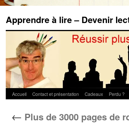
Aller
au
Apprendre à lire – Devenir lec
contenu
Accueil
Contact et présentation
Cadeaux
Perdu ?
←
Plus de 3000 pages de r