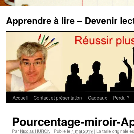
Aller
au
Apprendre à lire – Devenir lec
contenu
Accueil
Contact et présentation
Cadeaux
Perdu ?
Pourcentage-miroir-Ap
Par
Nicolas HURON
|
Publié le
4 mai 2019
|
La taille originale e