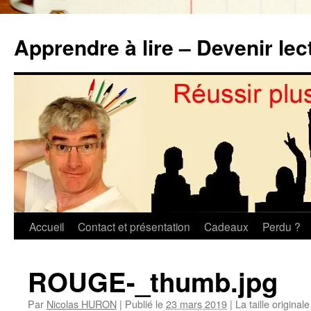
Aller
au
Apprendre à lire – Devenir lec
contenu
Accueil
Contact et présentation
Cadeaux
Perdu ?
ROUGE-_thumb.jpg
Par
Nicolas HURON
|
Publié le
23 mars 2019
|
La taille original