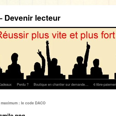
– Devenir lecteur
Cadeaux
Perdu ?
Boutique en chantier sur demande…
€-libre-paiemen
e maximum : le code DACO
smile.png