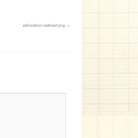
wlEmoticon-redheart.png