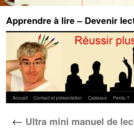
Aller
au
Apprendre à lire – Devenir lec
contenu
Accueil
Contact et présentation
Cadeaux
Perdu ?
←
Ultra mini manuel de lec