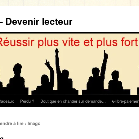
– Devenir lecteur
Cadeaux
Perdu ?
Boutique en chantier sur demande…
€-libre-paiemen
ndre à lire : Imago
ng