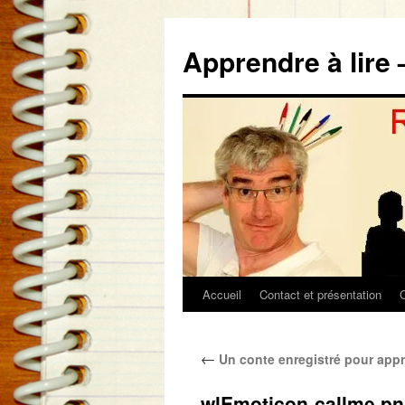
Aller
au
Apprendre à lire 
contenu
Accueil
Contact et présentation
←
Un conte enregistré pour appre
wlEmoticon-callme.p