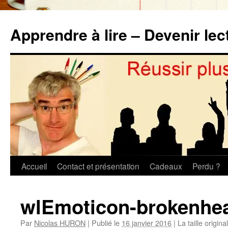
Aller
au
Apprendre à lire – Devenir lec
contenu
Accueil
Contact et présentation
Cadeaux
Perdu ?
wlEmoticon-brokenhea
Par
Nicolas HURON
|
Publié le
16 janvier 2016
|
La taille origin