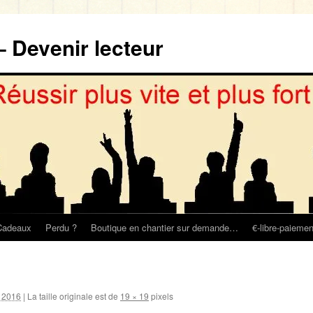
– Devenir lecteur
Cadeaux
Perdu ?
Boutique en chantier sur demande…
€-libre-paiemen
r 2016
|
La taille originale est de
19 × 19
pixels