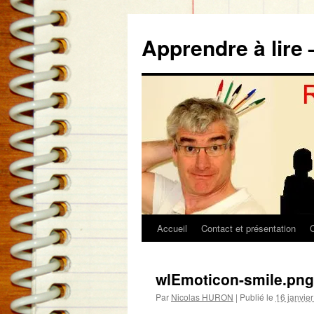
Aller
au
Apprendre à lire 
contenu
Accueil
Contact et présentation
wlEmoticon-smile.png
Par
Nicolas HURON
|
Publié le
16 janvie