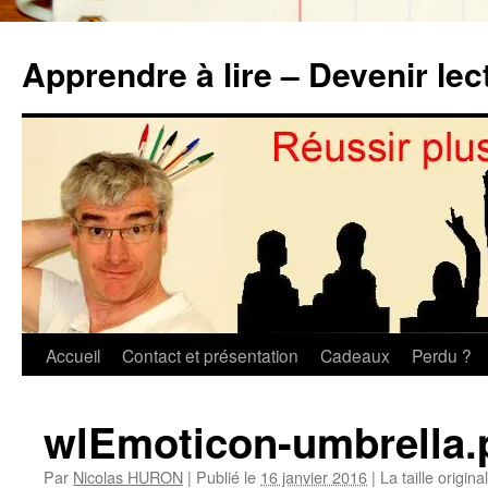
Aller
au
Apprendre à lire – Devenir lec
contenu
Accueil
Contact et présentation
Cadeaux
Perdu ?
wlEmoticon-umbrella.
Par
Nicolas HURON
|
Publié le
16 janvier 2016
|
La taille origin