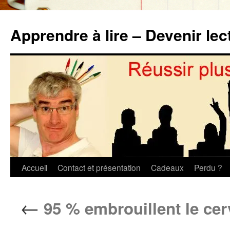
Aller
au
Apprendre à lire – Devenir lec
contenu
Accueil
Contact et présentation
Cadeaux
Perdu ?
←
95 % embrouillent le cer