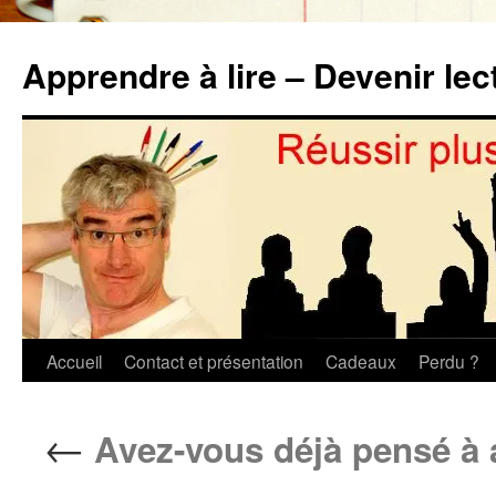
Aller
au
Apprendre à lire – Devenir lec
contenu
Accueil
Contact et présentation
Cadeaux
Perdu ?
←
Avez-vous déjà pensé à 