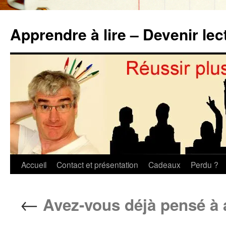
Aller
au
Apprendre à lire – Devenir lec
contenu
Accueil
Contact et présentation
Cadeaux
Perdu ?
←
Avez-vous déjà pensé à 