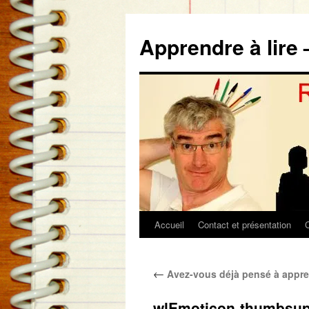
Aller
au
Apprendre à lire 
contenu
Accueil
Contact et présentation
←
Avez-vous déjà pensé à appre
wlEmoticon-thumbsu