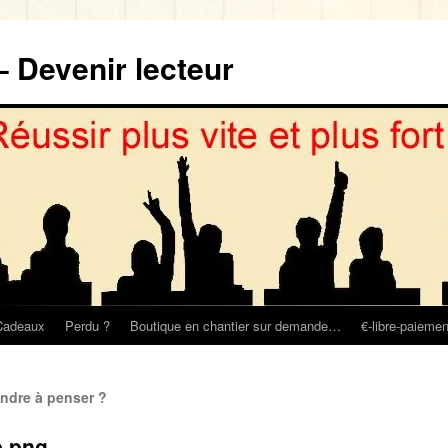
– Devenir lecteur
Cadeaux
Perdu ?
Boutique en chantier sur demande…
€-libre-paiemen
ndre à penser ?
p.png