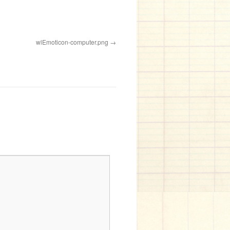
wlEmoticon-computer.png