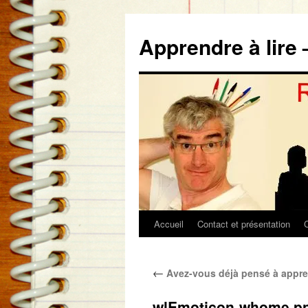
Aller
au
Apprendre à lire 
contenu
Accueil
Contact et présentation
←
Avez-vous déjà pensé à appre
wlEmoticon-whome.p