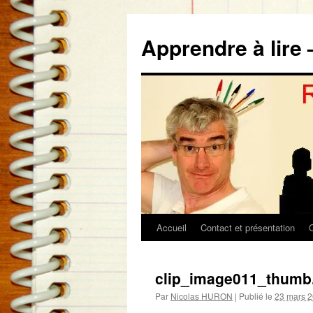
Aller
au
Apprendre à lire 
contenu
Accueil
Contact et présentation
clip_image011_thumb
Par
Nicolas HURON
|
Publié le
23 mars 