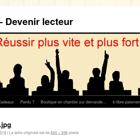
– Devenir lecteur
Cadeaux
Perdu ?
Boutique en chantier sur demande…
€-libre-paiemen
.jpg
2019
|
La taille originale est de
640 × 396
pixels