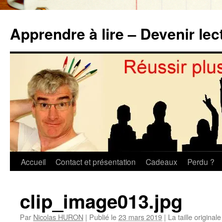
Aller
au
Apprendre à lire – Devenir lec
contenu
Accueil
Contact et présentation
Cadeaux
Perdu ?
clip_image013.jpg
Par
Nicolas HURON
|
Publié le
23 mars 2019
|
La taille original