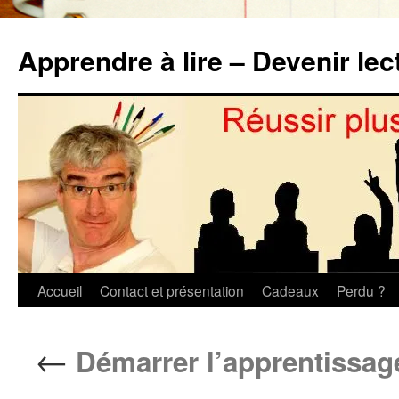
Aller
au
Apprendre à lire – Devenir lec
contenu
Accueil
Contact et présentation
Cadeaux
Perdu ?
←
Démarrer l’apprentissage