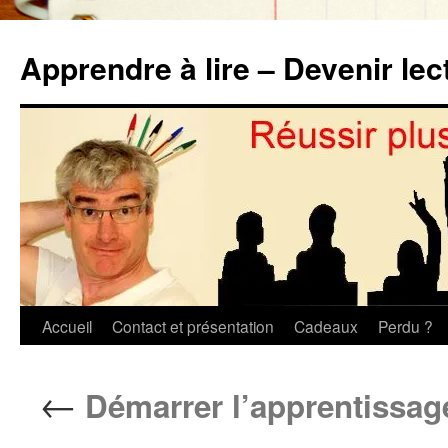
Aller
au
Apprendre à lire – Devenir lec
contenu
Accueil
Contact et présentation
Cadeaux
Perdu ?
←
Démarrer l’apprentissage