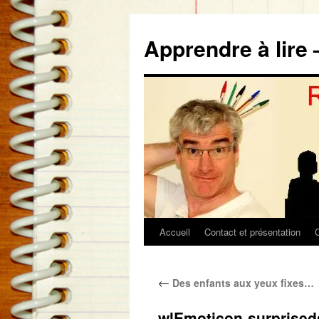
Aller
au
Apprendre à lire 
contenu
Accueil
Contact et présentation
←
Des enfants aux yeux fixes…
wlEmoticon-surprised