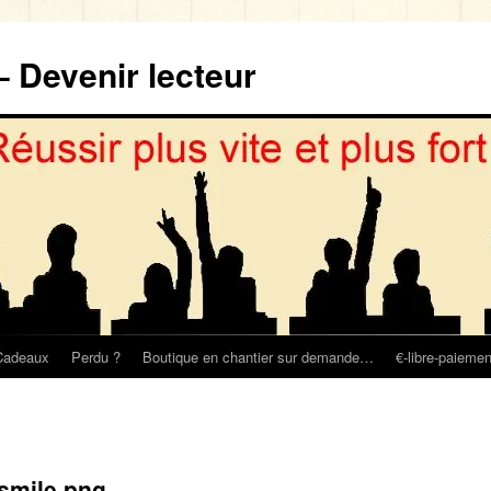
– Devenir lecteur
Cadeaux
Perdu ?
Boutique en chantier sur demande…
€-libre-paiemen
smile.png