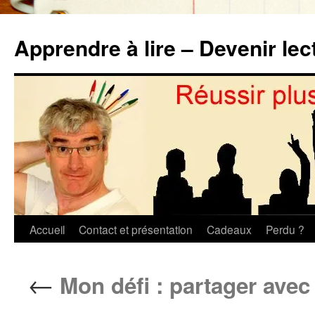
Aller
au
Apprendre à lire – Devenir lec
contenu
Accueil
Contact et présentation
Cadeaux
Perdu ?
←
Mon défi : partager avec