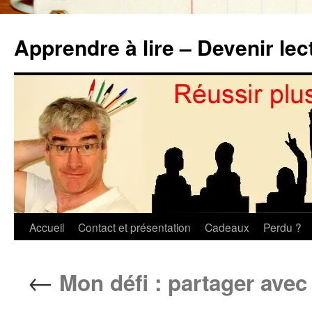
Aller
au
Apprendre à lire – Devenir lec
contenu
Accueil
Contact et présentation
Cadeaux
Perdu ?
←
Mon défi : partager avec