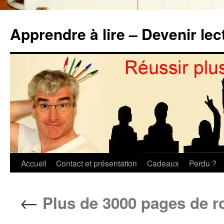
Aller
au
Apprendre à lire – Devenir lec
contenu
Accueil
Contact et présentation
Cadeaux
Perdu ?
←
Plus de 3000 pages de r