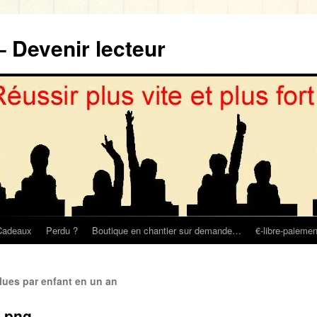
– Devenir lecteur
Cadeaux
Perdu ?
Boutique en chantier sur demande…
€-libre-paiemen
ues par enfant en un an
.png