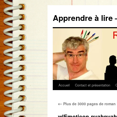
Aller
au
Apprendre à lire 
contenu
Accueil
Contact et présentation
←
Plus de 3000 pages de roman l
wlEmoticon-nyahnyah