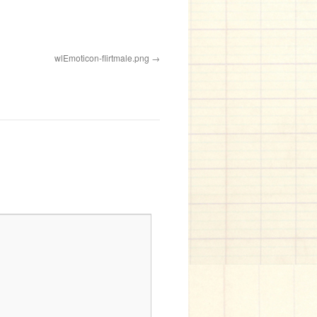
wlEmoticon-flirtmale.png