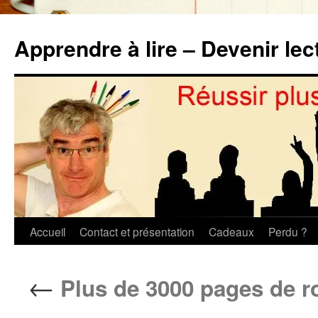
Aller
au
Apprendre à lire – Devenir lec
contenu
Accueil
Contact et présentation
Cadeaux
Perdu ?
←
Plus de 3000 pages de r