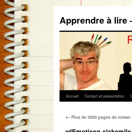
Aller
au
Apprendre à lire 
contenu
Accueil
Contact et présentation
←
Plus de 3000 pages de roman l
wlEmoticon-sicksmile