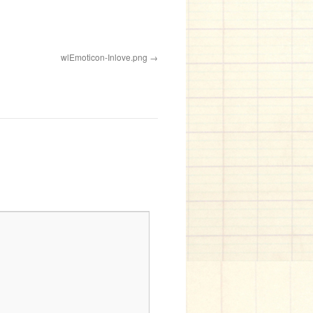
wlEmoticon-Inlove.png