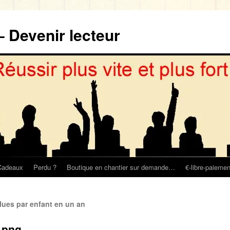
– Devenir lecteur
Cadeaux
Perdu ?
Boutique en chantier sur demande…
€-libre-paiemen
ues par enfant en un an
.png