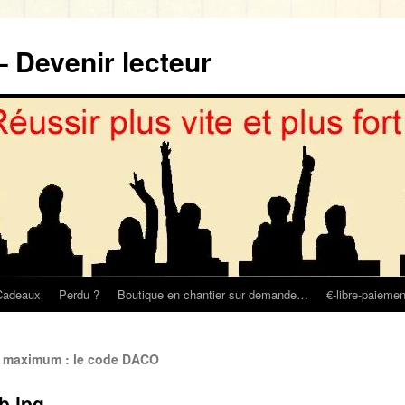
– Devenir lecteur
Cadeaux
Perdu ?
Boutique en chantier sur demande…
€-libre-paiemen
e maximum : le code DACO
b.jpg