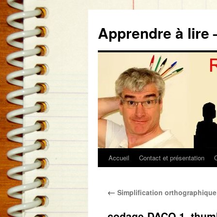
Aller
au
Apprendre à lire 
contenu
Accueil
Contact et présentation
←
Simplification orthographiqu
codage-DACO-1_thum