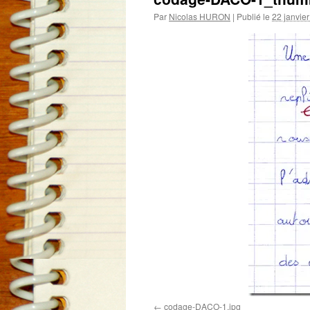
Par
Nicolas HURON
|
Publié le
22 janvie
codage-DACO-1.jpg