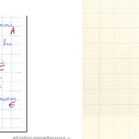
wlEmoticon-greenwithenvy.png