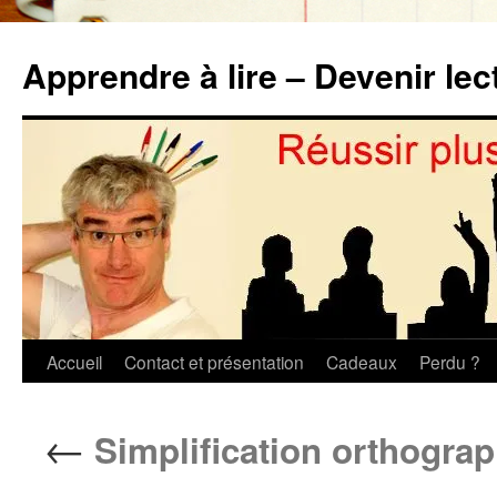
Aller
au
Apprendre à lire – Devenir lec
contenu
Accueil
Contact et présentation
Cadeaux
Perdu ?
←
Simplification orthogr