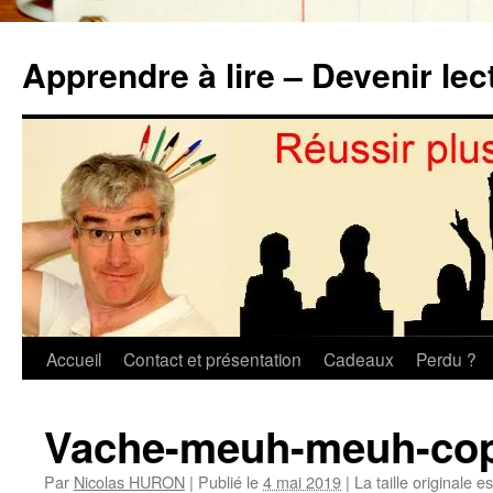
Aller
au
Apprendre à lire – Devenir lec
contenu
Accueil
Contact et présentation
Cadeaux
Perdu ?
Vache-meuh-meuh-cop
Par
Nicolas HURON
|
Publié le
4 mai 2019
|
La taille originale e