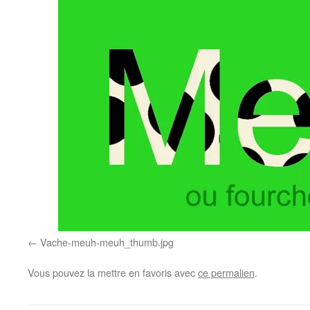
Vache-meuh-meuh_thumb.jpg
Vous pouvez la mettre en favoris avec
ce permalien
.