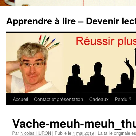
Aller
au
Apprendre à lire – Devenir lec
contenu
Accueil
Contact et présentation
Cadeaux
Perdu ?
Vache-meuh-meuh_th
Par
Nicolas HURON
|
Publié le
4 mai 2019
|
La taille originale e