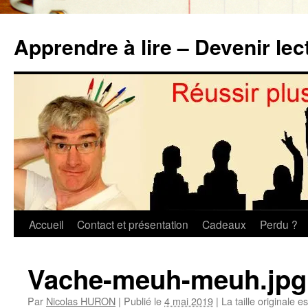
Aller
au
Apprendre à lire – Devenir lec
contenu
Accueil
Contact et présentation
Cadeaux
Perdu ?
Vache-meuh-meuh.jpg
Par
Nicolas HURON
|
Publié le
4 mai 2019
|
La taille originale e