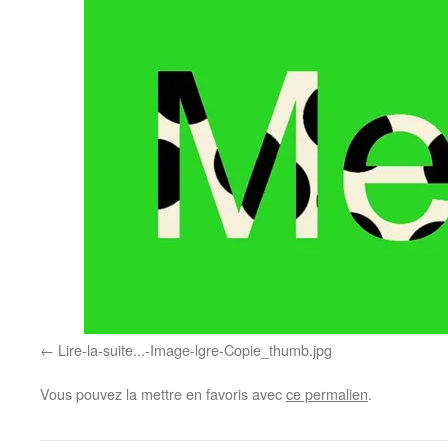
Lire-la-suite...-Image-lgre-Copie_thumb.jpg
Vous pouvez la mettre en favoris avec
ce permalien
.