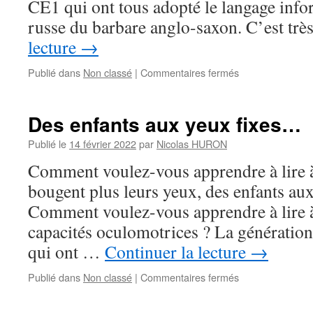
CE1 qui ont tous adopté le langage info
russe du barbare anglo-saxon. C’est tr
lecture
→
sur
Publié dans
Non classé
|
Commentaires fermés
95
%
embrouillent
Des enfants aux yeux fixes…
le
cerveau
Publié le
14 février 2022
par
Nicolas HURON
de
Comment voulez-vous apprendre à lire à
vos
enfants
bougent plus leurs yeux, des enfants aux
Comment voulez-vous apprendre à lire à
capacités oculomotrices ? La génération
qui ont …
Continuer la lecture
→
sur
Publié dans
Non classé
|
Commentaires fermés
Des
enfants