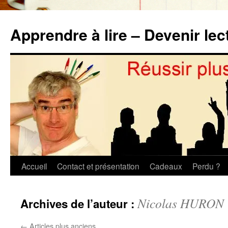
Aller
au
Apprendre à lire – Devenir lec
contenu
Accueil
Contact et présentation
Cadeaux
Perdu ?
Nicolas HURON
Archives de l’auteur :
←
Articles plus anciens