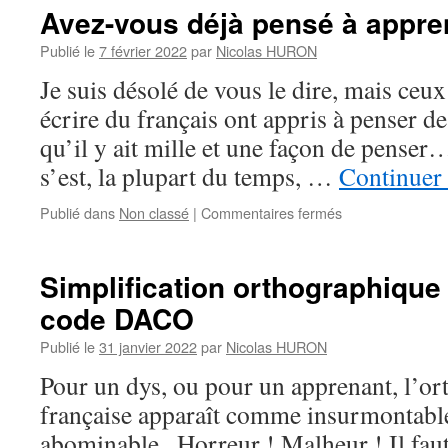
aux
Avez-vous déjà pensé à appre
yeux
fixes…
Publié le
7 février 2022
par
Nicolas HURON
Je suis désolé de vous le dire, mais ceux 
écrire du français ont appris à penser de
qu’il y ait mille et une façon de penser
s’est, la plupart du temps, …
Continuer 
sur
Publié dans
Non classé
|
Commentaires fermés
Avez-
vous
déjà
Simplification orthographique
pensé
code DACO
à
apprendre
Publié le
31 janvier 2022
par
Nicolas HURON
à
penser
Pour un dys, ou pour un apprenant, l’or
?
française apparaît comme insurmontable
abominable . Horreur ! Malheur ! Il fau