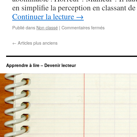
en simplifie la perception en classant d
Continuer la lecture
→
sur
Publié dans
Non classé
|
Commentaires fermés
Simplification
orthographique
←
Articles plus anciens
maximum
:
le
code
Apprendre à lire – Devenir lecteur
DACO