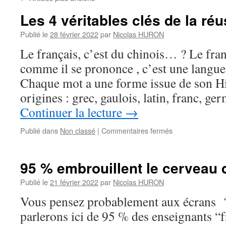
Les 4 véritables clés de la réu
Publié le
28 février 2022
par
Nicolas HURON
Le français, c’est du chinois… ? Le fran
comme il se prononce , c’est une langu
Chaque mot a une forme issue de son His
origines : grec, gaulois, latin, franc, ge
Continuer la lecture
→
sur
Publié dans
Non classé
|
Commentaires fermés
Les
4
véritables
95 % embrouillent le cerveau 
clés
de
Publié le
21 février 2022
par
Nicolas HURON
la
Vous pensez probablement aux écrans ? 
réussite
parlerons ici de 95 % des enseignants “