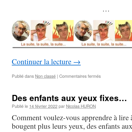
…
Continuer la lecture
→
sur
Publié dans
Non classé
|
Commentaires fermés
95
%
embrouillent
Des enfants aux yeux fixes…
le
cerveau
Publié le
14 février 2022
par
Nicolas HURON
de
Comment voulez-vous apprendre à lire à
vos
enfants
bougent plus leurs yeux, des enfants aux