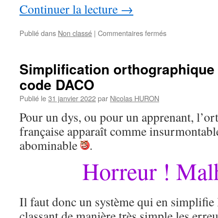
Continuer la lecture
→
sur
Publié dans
Non classé
|
Commentaires fermés
Avez-
vous
déjà
Simplification orthographique
pensé
code DACO
à
apprendre
Publié le
31 janvier 2022
par
Nicolas HURON
à
penser
Pour un dys, ou pour un apprenant, l’or
?
française apparaît comme insurmontab
abominable
.
Horreur ! Mal
Il faut donc un système qui en simplifie
classant de manière très simple les erreur