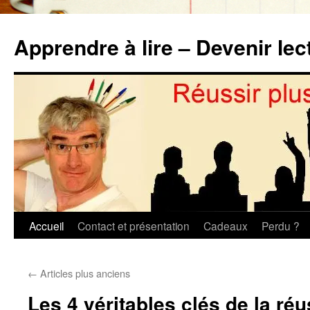
Aller
au
Apprendre à lire – Devenir lec
contenu
Accueil
Contact et présentation
Cadeaux
Perdu ?
←
Articles plus anciens
Les 4 véritables clés de la réu