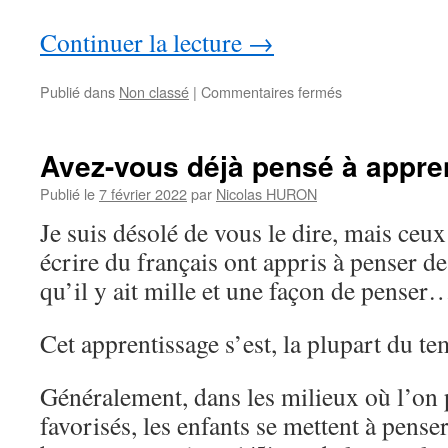
Continuer la lecture
→
sur
Publié dans
Non classé
|
Commentaires fermés
Des
enfants
aux
Avez-vous déjà pensé à appre
yeux
fixes…
Publié le
7 février 2022
par
Nicolas HURON
Je suis désolé de vous le dire, mais ceux 
écrire du français ont appris à penser de
qu’il y ait mille et une façon de penser
Cet apprentissage s’est, la plupart du tem
Généralement, dans les milieux où l’on 
favorisés, les enfants se mettent à pense