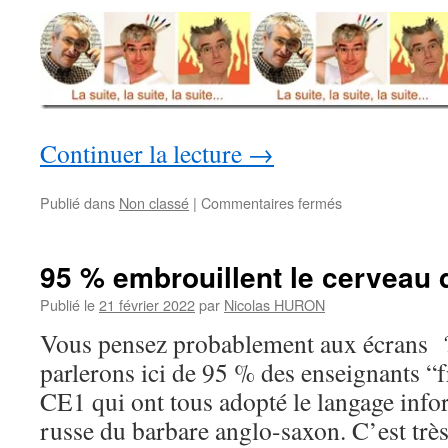
Continuer la lecture
→
sur
Publié dans
Non classé
|
Commentaires fermés
Les
4
véritables
95 % embrouillent le cerveau 
clés
de
Publié le
21 février 2022
par
Nicolas HURON
la
Vous pensez probablement aux écrans ? 
réussite
parlerons ici de 95 % des enseignants “
CE1 qui ont tous adopté le langage info
russe du barbare anglo-saxon. C’est t