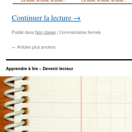
Continuer la lecture
→
sur
Publié dans
Non classé
|
Commentaires fermés
Simplification
orthographique
←
Articles plus anciens
maximum
:
le
code
Apprendre à lire – Devenir lecteur
DACO